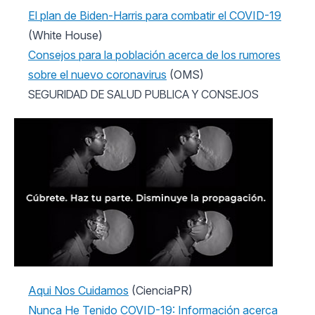
El plan de Biden-Harris para combatir el COVID-19
(White House)
Consejos para la población acerca de los rumores
sobre el nuevo coronavirus
(OMS)
SEGURIDAD DE SALUD PUBLICA Y CONSEJOS
Aqui Nos Cuidamos
(CienciaPR)
Nunca He Tenido COVID-19: Información acerca